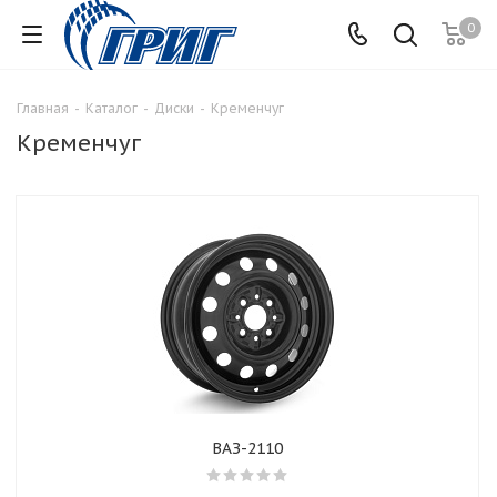
0
Главная
-
Каталог
-
Диски
-
Кременчуг
Кременчуг
ВАЗ-2110